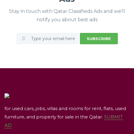
Stay in touch with Qatar Classifieds Ads and we'll
notify you about best ads
SUBSCRIBE
for used cars, jobs, villas and rooms for rent, flats, used
furniture, and property for sale in the Qatar.
SUBMIT
AD